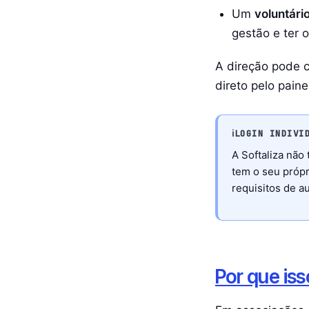
Um
voluntári
gestão e ter 
A direção pode c
direto pelo paine
ℹ️
LOGIN INDIVI
A Softaliza não
tem o seu própr
requisitos de a
Por que is