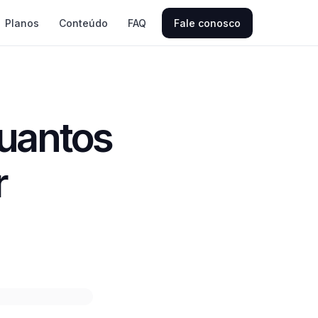
Planos
Conteúdo
FAQ
Fale conosco
quantos
r