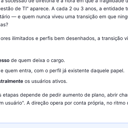
a sucessão de diretoria é a hora em que a fragilidade 
stão de TI" aparece. A cada 2 ou 3 anos, a entidade t
retário — e quem nunca viveu uma transição em que nin
has?
res ilimitados e perfis bem desenhados, a transição 
esso
de quem deixa o cargo.
e quem entra, com o perfil já existente daquele papel.
stralmente
os usuários ativos.
etapas depende de pedir aumento de plano, abrir ch
m usuário". A direção opera por conta própria, no ritmo