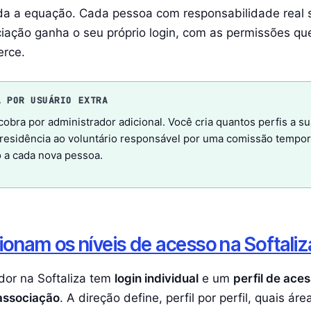
uda a equação. Cada pessoa com responsabilidade real
iação ganha o seu próprio login, com as permissões q
erce.
A POR USUÁRIO EXTRA
 cobra por administrador adicional. Você cria quantos perfis a s
presidência ao voluntário responsável por uma comissão tempo
o a cada nova pessoa.
onam os níveis de acesso na Softaliz
dor na Softaliza tem
login individual
e um
perfil de ace
 associação
. A direção define, perfil por perfil, quais ár