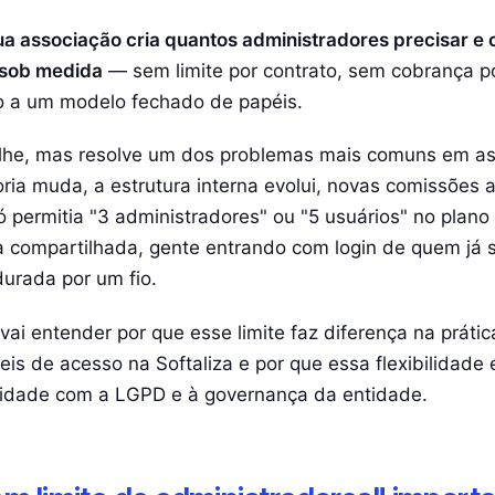
olha e eleições
Emissão automática
sua associação cria quantos administradores precisar e
DOI · ISSN · ISBN
 sob medida
— sem limite por contrato, sem cobrança po
Registro Crossref
 a um modelo fechado de papéis.
Site para associação
alhe, mas resolve um dos problemas mais comuns em a
Site institucional integrado
oria muda, a estrutura interna evolui, novas comissões
Site para evento
ó permitia "3 administradores" ou "5 usuários" no plano
Hotsite profissional
 compartilhada, gente entrando com login de quem já s
urada por um fio.
vai entender por que esse limite faz diferença na práti
eis de acesso na Softaliza e por que essa flexibilidade
midade com a LGPD e à governança da entidade.