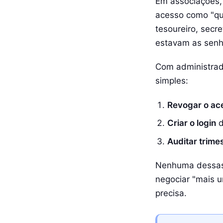
Em associações, 
acesso como "que
tesoureiro, sec
estavam as sen
Com administrado
simples:
Revogar o ac
Criar o login
d
Auditar trime
Nenhuma dessas 
negociar "mais u
precisa.