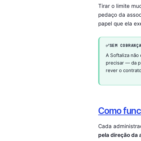
Tirar o limite m
pedaço da assoc
papel que ela ex
✅
SEM COBRANÇ
A Softaliza não
precisar — da 
rever o contrat
Como funci
Cada administra
pela direção da