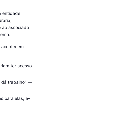
a
a entidade
uraria,
e ao associado
tema.
s acontecem
riam ter acesso
r dá trabalho" —
s paralelas, e-