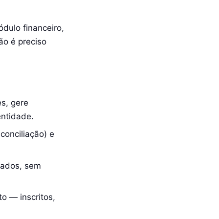
ódulo financeiro,
ão é preciso
s, gere
ntidade.
conciliação) e
.
idados, sem
o — inscritos,