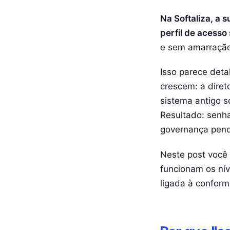
Contribuição, desconto em f
Na Softaliza, a 
perfil de acesso
e sem amarração
Isso parece det
crescem: a diret
sistema antigo s
Resultado: senha
governança pend
Neste post você 
funcionam os nív
ligada à confor