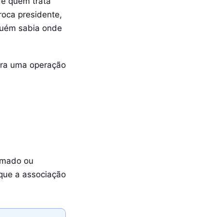
de quem trata
roca presidente,
guém sabia onde
vira uma operação
amado ou
 que a associação