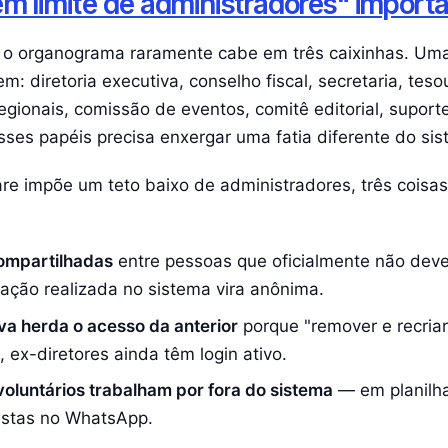
em limite de administradores" import
 o organograma raramente cabe em três caixinhas. Um
tem: diretoria executiva, conselho fiscal, secretaria, teso
gionais, comissão de eventos, comitê editorial, suport
es papéis precisa enxergar uma fatia diferente do sis
re impõe um teto baixo de administradores, três coisa
ompartilhadas
entre pessoas que oficialmente não deve
ação realizada no sistema vira anônima.
ova herda o acesso da anterior
porque "remover e recria
 ex-diretores ainda têm login ativo.
oluntários trabalham por fora do sistema
— em planilha
 listas no WhatsApp.