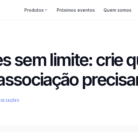
Produtos
Próximos eventos
Quem somos
Academy
o
Cursos e trilhas formativas
s sem limite: crie 
Educação Continuada
redenciamento
Do congresso ao curso certificado
associação precisa
App do Associado
erenciado
iOS e Android com a sua marca — Premium
Fluxo de Caixa
SOCIAÇÕES
Conciliação bancária e prestação de contas
Credenciamento
Check-in por QR Code
Certificados