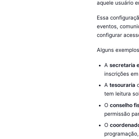
aquele usuário e
Essa configuraçã
eventos, comunic
configurar aces
Alguns exemplos 
A
secretaria 
inscrições em
A
tesouraria
o
tem leitura s
O
conselho fi
permissão par
O
coordenado
programação, 