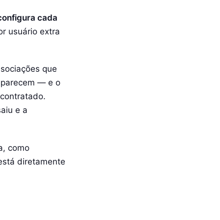
 configura cada
r usuário extra
ssociações que
 aparecem — e o
 contratado.
aiu e a
ca, como
 está diretamente