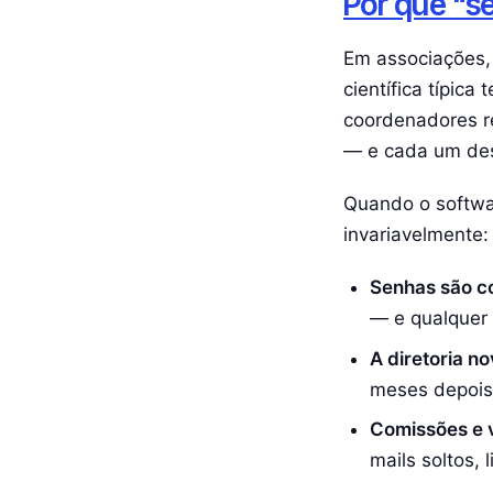
Por que "s
Em associações,
científica típica 
coordenadores re
— e cada um dess
Quando o softwa
invariavelmente:
Senhas são c
— e qualquer 
A diretoria n
meses depois,
Comissões e v
mails soltos,