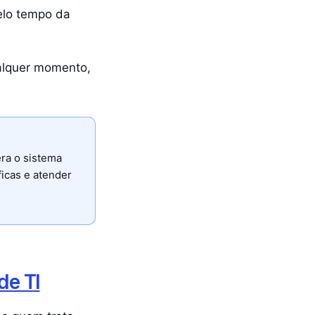
elo tempo da
ualquer momento,
era o sistema
ficas e atender
de TI