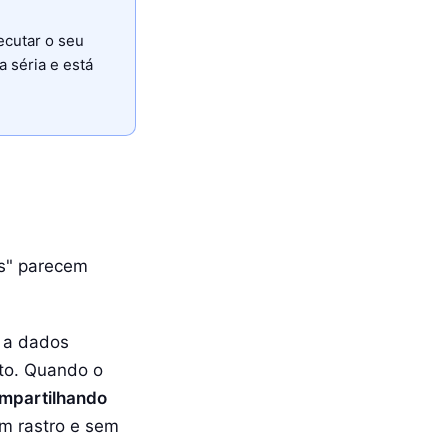
ecutar o seu
a séria e está
is" parecem
o a dados
nto. Quando o
mpartilhando
m rastro e sem