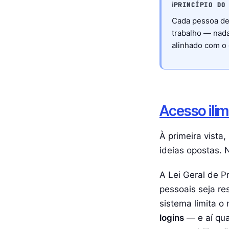
ℹ️
PRINCÍPIO DO
Cada pessoa de
trabalho — nada
alinhado com o
Acesso ili
À primeira vista
ideias opostas. N
A Lei Geral de P
pessoais seja re
sistema limita 
logins
— e aí qua