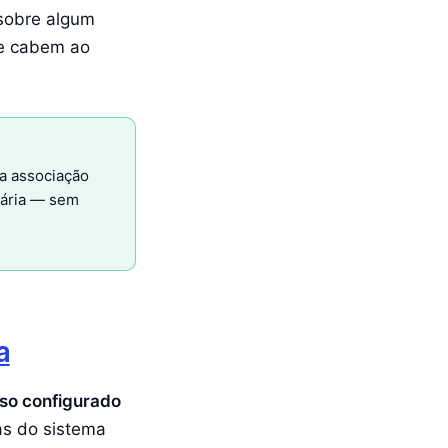
 sobre algum
ue cabem ao
ua associação
rária — sem
a
sso configurado
eas do sistema